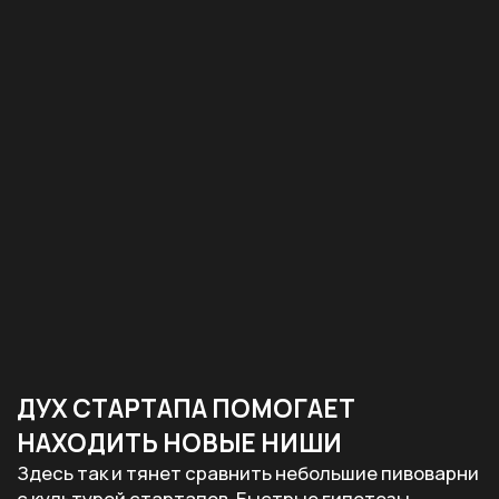
начинала с понятных и доступных сортов.
Но быстро взялась за эксперименты: смузи-
стили, томатный гозе, портер с фундуком,
пшеничный эль с лавандой. Больше 40 крафтовых
сортов за пять лет.
Вывод № 2
Историю крафтового пива пишут
энтузиасты со смелыми идеями.
Фруктовые кислые эли, пастри-стауты,
хази IPA, безалкогольные версии
сложных стилей — все это придумали
небольшие команды, которым было
просто интересно.