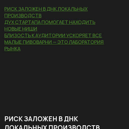
брифы, согласования, тестирования и т. д. В мире
большого бизнеса инициатива становится
головной болью инициатора, особенно если
ее коммерческий потенциал надо сначала
доказать.
На кону отношения с дистрибьюторами
и репутация. Поэтому большие игроки берегут
масштаб: тестируют долго, выводят осторожно,
выбирают проверенные форматы.
У небольших пивоварен эксперименты буквально
вшиты в ДНК. Либо рискуешь и находишь свою
нишу, либо уступаешь место другим.
Да, легко сказать, что локальным производствам
лучше удается эксперементировать.
Но постойте, ведь это только вершина айсберга.
Невидимая часть процесса кроется в регулярных
коллаборациях, выпуске лимиток, событиях
и вечерах дегустаций.
Вывод № 1
Короткий путь от идеи до готового
продукта — реальное конкурентное
преимущество, которое никаким
бюджетом не купишь.