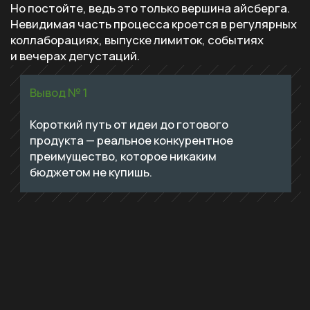
быстрая реализация, быстрые выводы и —
в случае успеха — масштабирование.
Во многих регионах есть свои истории успеха. Вот
только некоторые из них.
В 2012 году три петербуржца арендовали
несколько квадратных метров в подвале одного
из ресторанных баров и сварили первые 500
литров пива. Они совмещали пивоварение
с офисной работой, а чуть позже назвали себя
AntiFactory или просто AF Brew. Их первый сорт
Ingria Pale Ale вошел в число пионеров
российского крафта. Сейчас это миллион литров
в год, полтора десятка баров, собственный
фестиваль Lobotomy Day и больше 80 уникальных
сортов.
Похожий путь прошла пивоварня Konix
из небольшого Заречного. Начинали в 2002-м как
региональный производитель, с 2008-го начали
экспериментировать. Сегодня в линейке больше
60 позиций — от классических лагеров до сортов
с экзотическими фруктами и пряностями. Путь,
который начался с одного решения рискнуть.
И, конечно, «Горьковская пивоварня» — кейс,
которым искренне гордимся. Открылась в 2018-м,