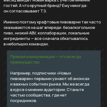
[ контакты ]
тел.:
+7 (909) 186-44-07
адрес:
197136, г. Санкт-
Петербург, ул.
Профессора Попова,
д. 37 лит. Щ
ООО «Новые Пивоварни»
ОГРН 1247400023474
ИНН 7453360861