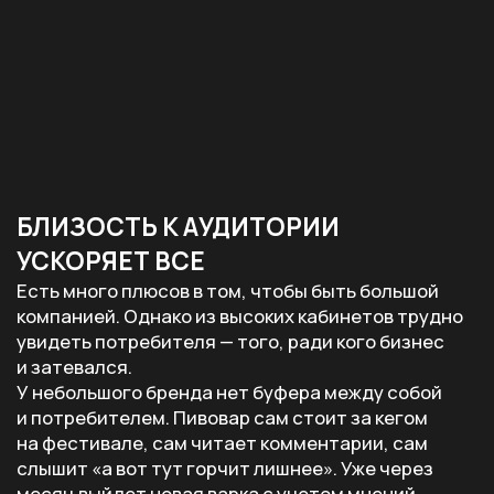
МАЛЫЕ ПИВОВАРНИ — ЭТО
ЛАБОРАТОРИЯ РЫНКА
Проговорим вслух принципиально важный
момент: крупные и малые пивоварни
не конкурируют напрямую. Иными словами, они
работают на разные аудитории.
Мы в «Новых Пивоварнях» работаем с обеими
сторонами и видим, как это происходит изнутри.
За каждым по-настоящему интересным
продуктом на рынке всегда стоит чья-то
смелость сварить первую небольшую партию,
не зная, зайдет ли она. И именно эту смелость
мы поддерживаем — в себе и в наших партнерах.
Крафт изменил рынок не потому, что у маленьких
пивоварен был план. Кажется, что дело в другом:
было что сказать и не было причин молчать.
Хотите запустить свою линейку,
но не знаете, с чего начать? Команда
«Новых Пивоварен» поможет подобрать
нужные штаммы дрожжей, выстроить
технологию и создать б/а сорт, который
не уступит классике по вкусу и аромату.