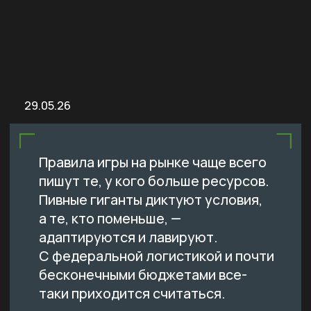
Правила игры на рынке чаще всего
пишут те, у кого больше ресурсов.
Пивные гиганты диктуют условия,
а те, кто поменьше, —
адаптируются и лавируют.
С федеральной логистикой и почти
бесконечными бюджетами все-
таки приходится считаться.
При этом новые форматы почти
всегда появляются не под
протекцией крупных брендов.
Противоречия нет, просто
локальные производства более
гибкие, и в этом их преимущество.
Вот три причины, почему именно
крафт формирует тренды (и будет
формировать дальше).