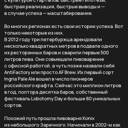
БЛИЗОСТЬ К АУДИТОРИИ
УСКОРЯЕТ ВСЕ
Есть много плюсов в том, чтобы быть большой
компанией. Однако из высоких кабинетов трудно
увидеть потребителя — того, ради кого бизнес
и затевался.
У небольшого бренда нет буфера между собой
и потребителем. Пивовар сам стоит за кегом
на фестивале, сам читает комментарии, сам
слышит «а вот тут горчит лишнее». Уже через
месяц выйдет новая варка с учетом мнений
гостей. А что крупный бренд? Ему некогда:
он согласовывает ТЗ.