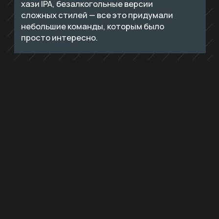
Вывод № 3
Именно малые пивоварни строят живую
культуру вокруг продукта: открывают
тапрумы, проводят локальные
фестивали, участвуют
в коллаборациях. Konix регулярно варит
совместные партии с региональными
пивоварнями, AF Brew собирает
Lobotomy Day, «Горьковская» раз в год
устраивает «Горький Крафт».