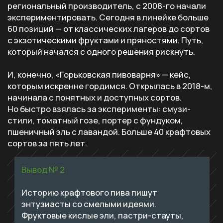
Именно поэтому крафтовые пивоварни так часто
оказываются на шаг впереди: безалкогольное
пиво, низкий ABV, коллаборации, локальные
ингредиенты — все сначала обкатывалось
в небольших командах.
Прямая коммуникация — это всегда
преимущество
Например, подписчики «Новых
пивоварен» первыми узнают об анонсах
и важных событиях рынка. Мы же всегда
в курсе о мнении аудитории. Станьте
частью сообщества, где нет
посредников.
➜
Телеграм
,
MAX
,
VK